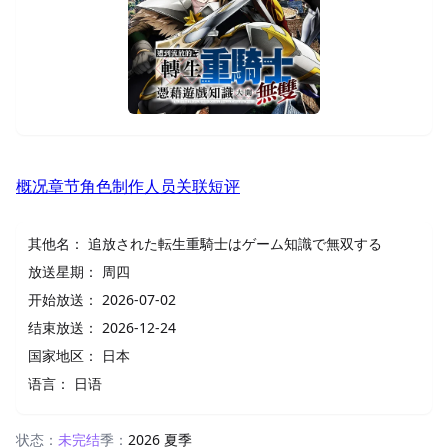
概况
章节
角色
制作人员
关联
短评
其他名：
追放された転生重騎士はゲーム知識で無双する
放送星期：
周四
开始放送：
2026-07-02
结束放送：
2026-12-24
国家地区：
日本
语言：
日语
状态：
未完结
季：
2026 夏季