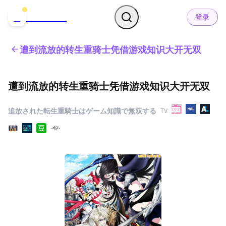
哒可哒可
D
登录
遭到流放的转生重骑士凭借游戏知识大开无双
遭到流放的转生重骑士凭借游戏知识大开无双
追放された転生重騎士はゲーム知識で無双する
TV