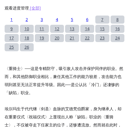
观看进度管理
[全部]
1
2
3
4
5
6
7
8
9
10
11
12
13
14
15
16
17
18
19
20
21
22
23
24
25
26
〈重骑士〉──这是专精防守，吸引敌人攻击并保护同伴的职业。然
而，和其他防御职业相比，兼任其他工作的能力较差，攻击能力也
弱到甚至无法正常提升等级。因此──是公认比「冷门」还凄惨的
「缺陷」职业。
埃尔玛生于代代继〈剑圣〉血脉的艾德梵伯爵家，身为继承人，却
在重要仪式〈祝福仪式〉上显现出人称「缺陷」职业的〈重骑
士〉，不仅被夺走下任家主的位子，还惨遭流放。然而就在此时，