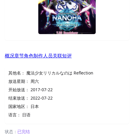
概况
章节
角色
制作人员
关联
短评
其他名：
魔法少女リリカルなのは Reflection
放送星期：
周六
开始放送：
2017-07-22
结束放送：
2022-07-22
国家地区：
日本
语言：
日语
状态：
已完结