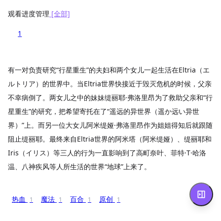
观看进度管理
[全部]
1
有一对负责研究“行星重生”的夫妇和两个女儿一起生活在Eltria（エ
ルトリア）的世界中。当Eltria世界快接近于毁灭危机的时候，父亲
不幸病倒了。两女儿之中的妹妹缇丽耶·弗洛里昂为了救助父亲和“行
星重生”的研究，把希望寄托在了“遥远的异世界（遥か远い异世
界）”上。而另一位大女儿阿米缇娅·弗洛里昂作为姐姐得知后就跟随
阻止缇丽耶。最终来自Eltria世界的阿米塔（阿米缇娅）、缇丽耶和
Iris（イリス）等三人的行为一直影响到了高町奈叶、菲特·T·哈洛
温、八神疾风等人所生活的世界“地球”上来了。
热血
魔法
百合
原创
1
1
1
1