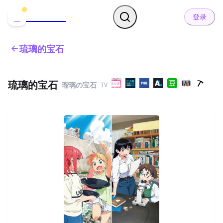
哒可哒可
D
登录
琉璃的宝石
琉璃的宝石
瑠璃の宝石
TV