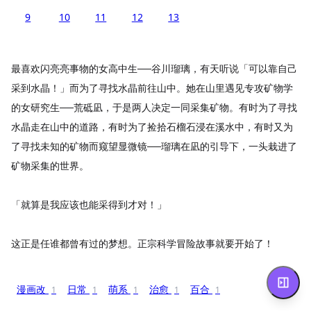
9
10
11
12
13
最喜欢闪亮亮事物的女高中生──谷川瑠璃，有天听说「可以靠自己
采到水晶！」而为了寻找水晶前往山中。她在山里遇见专攻矿物学
的女研究生──荒砥凪，于是两人决定一同采集矿物。有时为了寻找
水晶走在山中的道路，有时为了捡拾石榴石浸在溪水中，有时又为
了寻找未知的矿物而窥望显微镜──瑠璃在凪的引导下，一头栽进了
矿物采集的世界。
「就算是我应该也能采得到才对！」
这正是任谁都曾有过的梦想。正宗科学冒险故事就要开始了！
漫画改
日常
萌系
治愈
百合
1
1
1
1
1