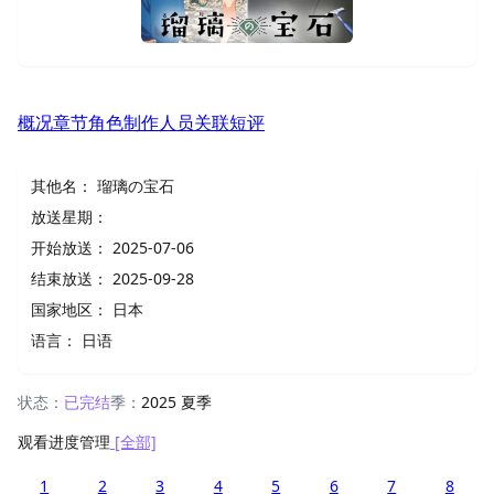
概况
章节
角色
制作人员
关联
短评
其他名：
瑠璃の宝石
放送星期：
开始放送：
2025-07-06
结束放送：
2025-09-28
国家地区：
日本
语言：
日语
状态：
已完结
季：
2025 夏季
观看进度管理
[全部]
1
2
3
4
5
6
7
8