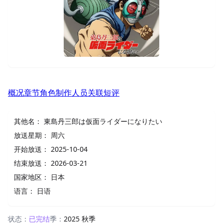
概况
章节
角色
制作人员
关联
短评
其他名：
東島丹三郎は仮面ライダーになりたい
放送星期：
周六
开始放送：
2025-10-04
结束放送：
2026-03-21
国家地区：
日本
语言：
日语
状态：
已完结
季：
2025 秋季