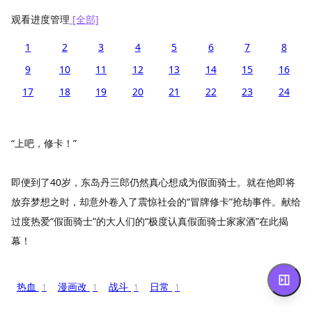
观看进度管理
[全部]
1
2
3
4
5
6
7
8
9
10
11
12
13
14
15
16
17
18
19
20
21
22
23
24
“上吧，修卡！”
即便到了40岁，东岛丹三郎仍然真心想成为假面骑士。就在他即将
放弃梦想之时，却意外卷入了震惊社会的“冒牌修卡”抢劫事件。献给
过度热爱“假面骑士”的大人们的“极度认真假面骑士家家酒”在此揭
幕！
热血
漫画改
战斗
日常
1
1
1
1