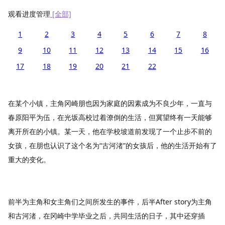
观看进度管理
[全部]
1
2
3
4
5
6
7
8
9
10
11
12
13
14
15
16
17
18
19
20
21
22
在某个小镇，主角冈崎朋也因为家庭的因素成为不良少年，一直与
春原阳平为伍，在光坂高校过着潦倒的生活，但冀望终有一天能够
离开所在的小镇。某一天，他在学校坡道前发现了一个止步不前的
女孩，在朋也认识了这个名为“古河渚”的女孩后，他的生活开始有了
重大的变化。
前半为主角和女主角们之间所发生的事件，后半After story为主角
和古河渚，在冈崎中学毕业之后，共同生活的日子，其中还穿插