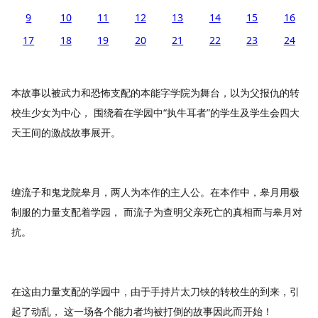
9
10
11
12
13
14
15
16
17
18
19
20
21
22
23
24
本故事以被武力和恐怖支配的本能字学院为舞台，以为父报仇的转
校生少女为中心， 围绕着在学园中“执牛耳者”的学生及学生会四大
天王间的激战故事展开。
缠流子和鬼龙院皋月，两人为本作的主人公。在本作中，皋月用极
制服的力量支配着学园， 而流子为查明父亲死亡的真相而与皋月对
抗。
在这由力量支配的学园中，由于手持片太刀铗的转校生的到来，引
起了动乱， 这一场各个能力者均被打倒的故事因此而开始！