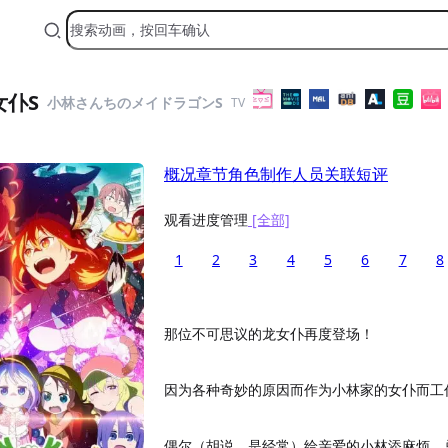
女仆S
小林さんちのメイドラゴンS
TV
概况
章节
角色
制作人员
关联
短评
观看进度管理
[全部]
1
2
3
4
5
6
7
8
那位不可思议的龙女仆再度登场！
因为各种奇妙的原因而作为小林家的女仆而工
偶尔（胡说，是经常）给亲爱的小林添麻烦，