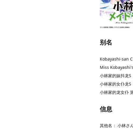
别名
Kobayashi-san C
Miss Kobayashi'
小林家的妹抖龙S
小林家的女仆龙S
小林家的龙女仆 
信息
其他名：
小林さん