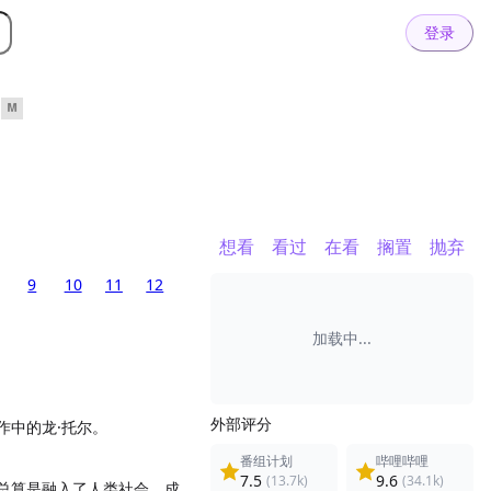
登录
想看
看过
在看
搁置
抛弃
9
10
11
12
加载中...
外部评分
作中的龙·托尔。
番组计划
哔哩哔哩
7.5
9.6
(13.7k)
(34.1k)
总算是融入了人类社会，成