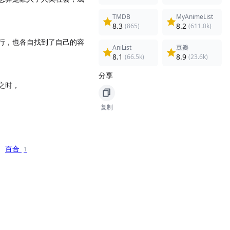
TMDB
MyAnimeList
8.3
8.2
(865)
(611.0k)
行，也各自找到了自己的容
AniList
豆瓣
8.1
8.9
(66.5k)
(23.6k)
分享
之时，
复制
百合
1