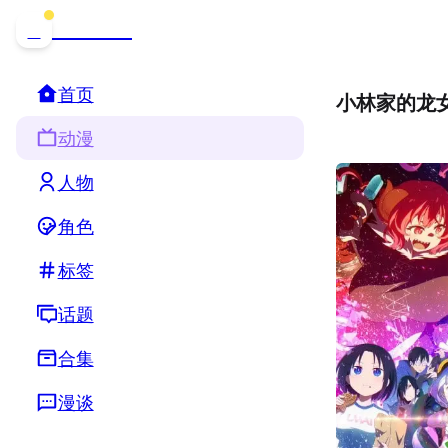
哒可哒可
D
首页
小林家的龙
动漫
人物
角色
标签
话题
合集
漫谈