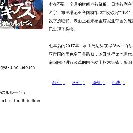
本在不到一个月的时间内被征服。日本被剥夺
名字，布里塔尼亚帝国将“日本”改称为“11区”
数字所取代。表面上看来布里塔尼亚帝国的统
已出现了裂痕。
七年后的2017年，在生死边缘获得“Geass
亚帝国的黑色皇子鲁路修，以及获得第七世代
帝国内部进行改革的白色骑士枢木朱雀，影响
gyaku no Lelouch
战斗
科幻
原创
机战
1
1
1
1
逆のルルーシュ
uch of the Rebellion