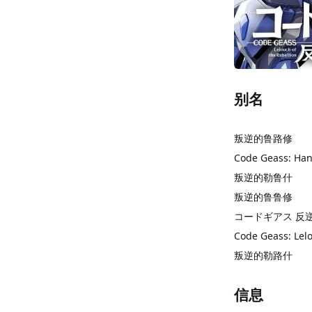
别名
叛逆的鲁路修
Code Geass: Han
叛逆的勒鲁什
叛逆的鲁鲁修
コードギアス 反
Code Geass: Lelo
叛逆的勒路什
信息