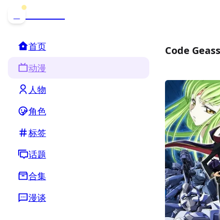
哒可哒可
D
首页
Code Gea
动漫
人物
角色
标签
话题
合集
漫谈