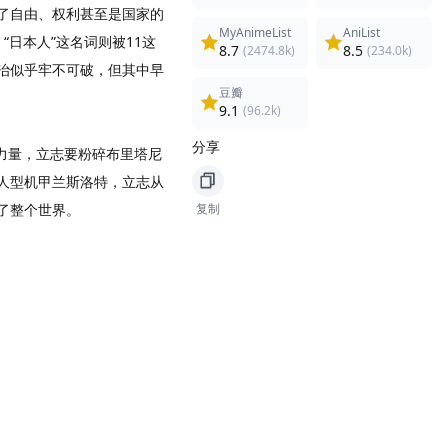
了自由、权利甚至是国家的
MyAnimeList
AniList
，“日本人”这名词则被11这
8.7
8.5
(2474.8k)
(234.0k)
治似乎牢不可破，但其中早
豆瓣
9.1
(96.2k)
分享
”的力量，立志要粉碎布里塔尼
人型机甲兰斯洛特，立志从
了整个世界。
复制