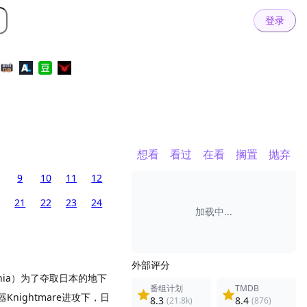
登录
想看
看过
在看
搁置
抛弃
9
10
11
12
21
22
23
24
加载中...
外部评分
nnia）为了夺取日本的地下
番组计划
TMDB
ightmare进攻下，日
8.3
8.4
(21.8k)
(876)