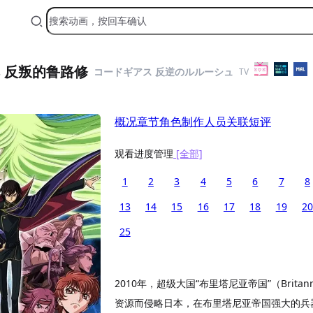
ss 反叛的鲁路修
コードギアス 反逆のルルーシュ
TV
概况
章节
角色
制作人员
关联
短评
观看进度管理
[全部]
1
2
3
4
5
6
7
8
13
14
15
16
17
18
19
20
25
2010年，超级大国“布里塔尼亚帝国”（Brita
资源而侵略日本，在布里塔尼亚帝国强大的兵器Kn