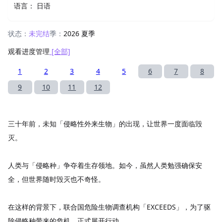
语言：
日语
状态：
未完结
季：
2026 夏季
观看进度管理
[全部]
1
2
3
4
5
6
7
8
9
10
11
12
三十年前，未知「侵略性外来生物」的出现，让世界一度面临毁
灭。
人类与「侵略种」争夺着生存领地。如今，虽然人类勉强确保安
全，但世界随时毁灭也不奇怪。
在这样的背景下，联合国危险生物调查机构「EXCEEDS」，为了驱
除侵略种带来的危机，正式展开行动。