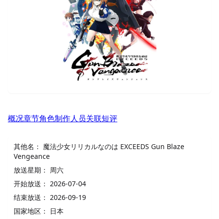
概况
章节
角色
制作人员
关联
短评
其他名：
魔法少女リリカルなのは EXCEEDS Gun Blaze
Vengeance
放送星期：
周六
开始放送：
2026-07-04
结束放送：
2026-09-19
国家地区：
日本